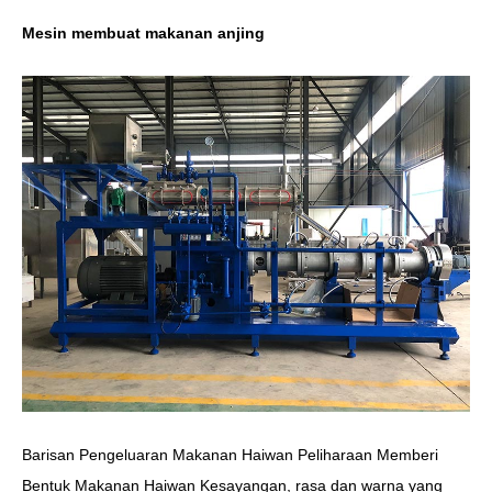
Mesin membuat makanan anjing
Barisan Pengeluaran Makanan Haiwan Peliharaan Memberi
Bentuk Makanan Haiwan Kesayangan, rasa dan warna yang