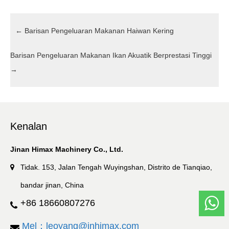
←
Barisan Pengeluaran Makanan Haiwan Kering
Barisan Pengeluaran Makanan Ikan Akuatik Berprestasi Tinggi
→
Kenalan
Jinan Himax Machinery Co., Ltd.
Tidak. 153, Jalan Tengah Wuyingshan, Distrito de Tianqiao,
bandar jinan, China
+86 18660807276
Mel：leoyang@jnhimax.com