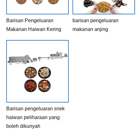
Barisan Pengeluaran
barisan pengeluaran
Makanan Haiwan Kering
makanan anjing
Barisan pengeluaran snek
haiwan peliharaan yang
boleh dikunyah