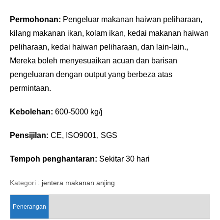
Permohonan:
Pengeluar makanan haiwan peliharaan,
kilang makanan ikan, kolam ikan, kedai makanan haiwan
peliharaan, kedai haiwan peliharaan, dan lain-lain.,
Mereka boleh menyesuaikan acuan dan barisan
pengeluaran dengan output yang berbeza atas
permintaan.
Kebolehan:
600-5000 kg/j
Pensijilan:
CE, ISO9001, SGS
Tempoh penghantaran:
Sekitar 30 hari
Kategori :
jentera makanan anjing
Penerangan