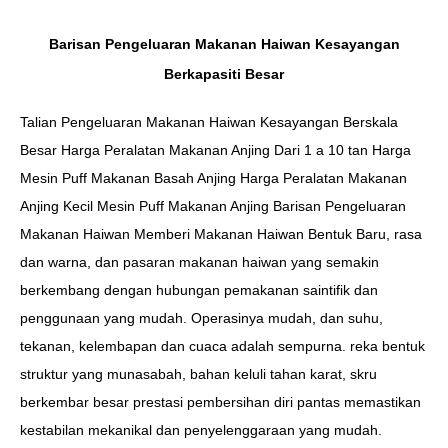
Barisan Pengeluaran Makanan Haiwan Kesayangan
Berkapasiti Besar
Talian Pengeluaran Makanan Haiwan Kesayangan Berskala
Besar Harga Peralatan Makanan Anjing Dari 1 a 10 tan Harga
Mesin Puff Makanan Basah Anjing Harga Peralatan Makanan
Anjing Kecil Mesin Puff Makanan Anjing Barisan Pengeluaran
Makanan Haiwan Memberi Makanan Haiwan Bentuk Baru, rasa
dan warna, dan pasaran makanan haiwan yang semakin
berkembang dengan hubungan pemakanan saintifik dan
penggunaan yang mudah. Operasinya mudah, dan suhu,
tekanan, kelembapan dan cuaca adalah sempurna. reka bentuk
struktur yang munasabah, bahan keluli tahan karat, skru
berkembar besar prestasi pembersihan diri pantas memastikan
kestabilan mekanikal dan penyelenggaraan yang mudah.