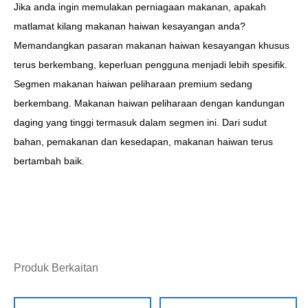
Jika anda ingin memulakan perniagaan makanan, apakah
matlamat kilang makanan haiwan kesayangan anda?
Memandangkan pasaran makanan haiwan kesayangan khusus
terus berkembang, keperluan pengguna menjadi lebih spesifik.
Segmen makanan haiwan peliharaan premium sedang
berkembang. Makanan haiwan peliharaan dengan kandungan
daging yang tinggi termasuk dalam segmen ini. Dari sudut
bahan, pemakanan dan kesedapan, makanan haiwan terus
bertambah baik.
Produk Berkaitan