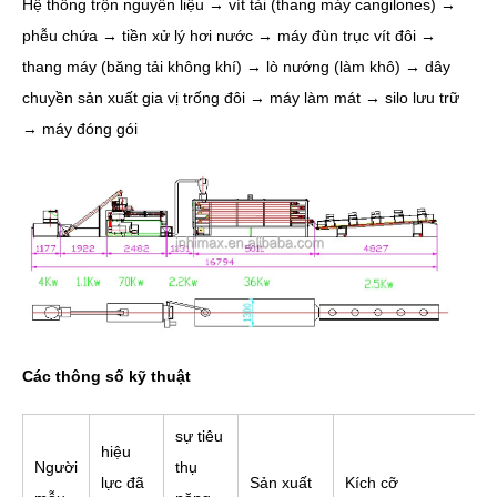
Hệ thống trộn nguyên liệu → vít tải (thang máy cangilones) →
phễu chứa → tiền xử lý hơi nước → máy đùn trục vít đôi →
thang máy (băng tải không khí) → lò nướng (làm khô) → dây
chuyền sản xuất gia vị trống đôi → máy làm mát → silo lưu trữ
→ máy đóng gói
Các thông số kỹ thuật
sự tiêu
hiệu
Người
thụ
lực đã
Sản xuất
Kích cỡ