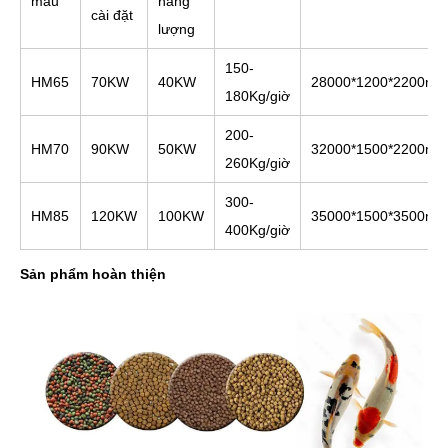
mẫu
năng
cài đặt
lượng
150-
HM65
70KW
40KW
28000*1200*2200m
180Kg/giờ
200-
HM70
90KW
50KW
32000*1500*2200m
260Kg/giờ
300-
HM85
120KW
100KW
35000*1500*3500m
400Kg/giờ
Sản phẩm hoàn thiện