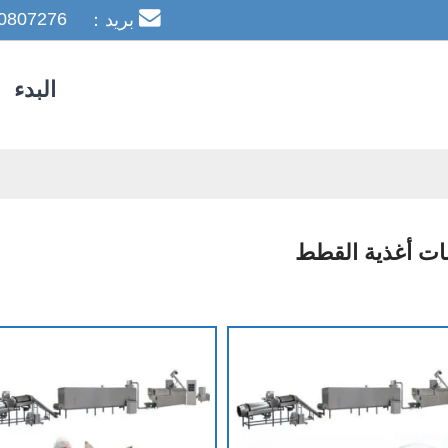
0807276
بريد：leoyang@jnhimax.com
البدء
ات أغذية القطط