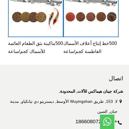
500خط إنتاج أعلاف الأسماك
500ماكينة بثق الطعام العائمة
الغاطسة كجم/ساعة
للأسماك كجم/ساعة
اتصال
شركة جينان هيماكس للآلات, المحدودة.
لا. 153, طريق Wuyingshan الأوسط, ديستريتو دي تيانكياو, مدينة
جنان, الصين
+86 18660807276