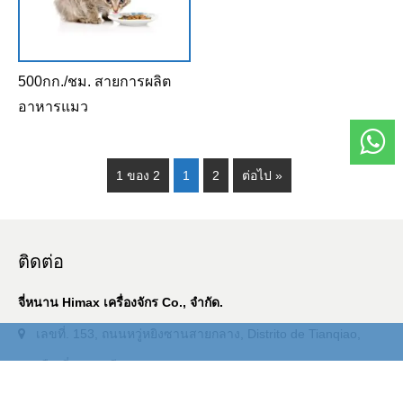
500กก./ชม. สายการผลิต
อาหารแมว
1 ของ 2
1
2
ต่อไป »
ติดต่อ
จี่หนาน Himax เครื่องจักร Co., จำกัด.
เลขที่. 153, ถนนหวู่หยิงซานสายกลาง, Distrito de Tianqiao,
เมืองจี่หนาน, จีน
ข้อความ
+86 18660807276