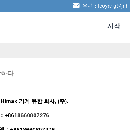
우편：leoyang@jnhi
시작
락하다
Himax 기계 유한 회사, (주).
：+86
18660807276
앱：
+86
18660807276