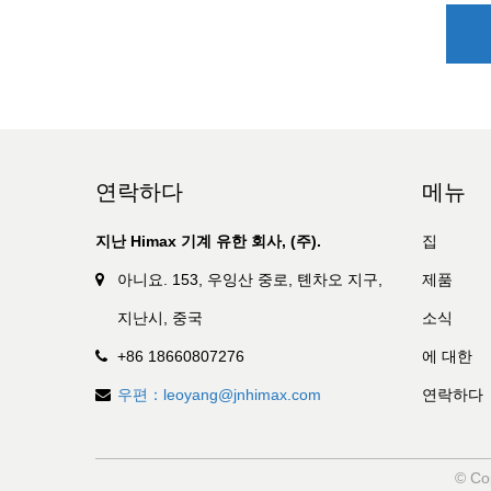
연락하다
메뉴
지난 Himax 기계 유한 회사, (주).
집
아니요. 153, 우잉산 중로, 톈차오 지구,
제품
지난시, 중국
소식
+86 18660807276
에 대한
우편：leoyang@jnhimax.com
연락하다
© Co